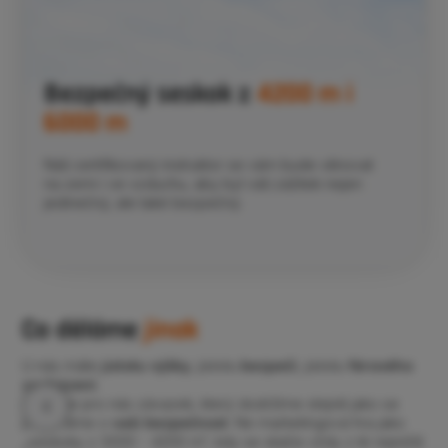
Bezpečný seskok z
4200 m i
6000 m
Náš certifikovaný instruktor se vám bude věnovat
na zemi i ve vzduchu, aby byl váš zážitek nejen
jedinečný, ale také bezpečný.
Co děláme
jinak
U nás máte
jistotu
výšky
, jistotu
bezpečí
, jistotu
férového
zacházení
.
Výška je pro nás závazek, který dodržíme stejně jako se
postaráme o
vaši bezpečnost
. Ne marketingová hra jako
„seskoky z 3000 - 4200 m“, kdy se skáče vždy z té nejnižší