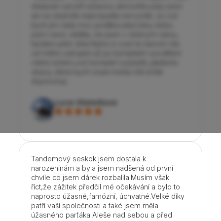
dokázali vytvořit úžasnou atmosféru,kdy jsem
ani na okamžik nepropadla nervozitě, za což
bych jim ráda moc poděkovala.Celou dobu
jsem navíc věděla, že jsem v dobrých rukou,
tandem pilot Jirka Nytra si vzal na starost vše
od mého ustrojení až po kompletní vysvětlení
všeho kolem,což komplet rozptýlilo jakékoliv
obavy, které bych snad mohla mít.Určitě
doporučuji.
Lucie Všetečková
Tandemový seskok jsem dostala k
narozeninám a byla jsem nadšená od první
chvíle co jsem dárek rozbalila.Musím však
říct,že zážitek předčil mé očekávání a bylo to
naprosto úžasné,famózní, úchvatné.Velké díky
patří vaší společnosti a také jsem měla
úžasného parťáka Aleše nad sebou a před