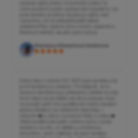
seskoku (jeho jméno mi bohužel uniklo) za
velmi pozitivní a jisté vystupování.Vypadá to, že
jump tandem je přímo návykový, takže není
vyloučeno, že se případně ještě někdy
setkáme.Přeji vašemu týmu mnoho úspěchů a
šťastných klientů, tak jako jsem byla já.
Stanislava Klementová Havlenová
Dobrý den,v sobotu 9.9. 2023 jsem prožila svůj
první tandemový seskok v Prostějově. Je to
doslova dechberoucí, překrásný zážitek na celý
život, který se jen těžko dá slovy popsat, musí
se prostě zažít! Chci poděkovat svému tandem
pilotovi Radkovi za nádherné okamžiky v
oblacích ❤️ a Jirkovi za krásné fotky a videa ❤️
Velké poděkování patří i celému týmu v jump-
tandemu za vše, co děláte a za krásnou
atmosféru. Jsem vděčná, že jsem tandem