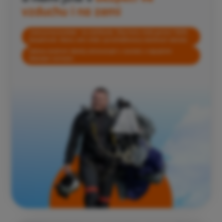
vzduchu i na zemi
Jsme provozovatele – ne zážitkovka. Díky tomu máte garanci 100%
bezpečnosti, kterou vám nikdo zprostředkovaný nabídnout nemůže.
Létáme vlastními letadly údržovanými v souladu s nejvyššími
leteckými normami