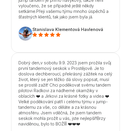
jump tandem je přímo návykový, takže není
vyloučeno, že se případně ještě někdy
setkáme.Přeji vašemu týmu mnoho úspěchů a
šťastných klientů, tak jako jsem byla já.
Stanislava Klementová Havlenová
Dobrý den,v sobotu 9.9. 2023 jsem prožila svůj
první tandemový seskok v Prostějově. Je to
doslova dechberoucí, překrásný zážitek na celý
život, který se jen těžko dá slovy popsat, musí
se prostě zažít! Chci poděkovat svému tandem
pilotovi Radkovi za nádherné okamžiky v
oblacích ❤️ a Jirkovi za krásné fotky a videa ❤️
Velké poděkování patří i celému týmu v jump-
tandemu za vše, co děláte a za krásnou
atmosféru. Jsem vděčná, že jsem tandem
seskok mohla prožít u vás, jste nejlepší!!Brzy
naviděnou, bylo to BOŽÍÍÍ ❤️❤️❤️