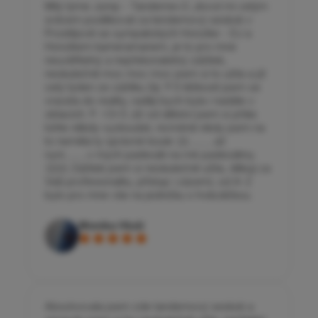
Milý týme Jump - Tandeme<3 ,dovol mi celým
srdcem poděkovat za tendemový seskok v
Prostějově se sympatických Honzíke - DJ a
Honzíkem kameramanem, je to pro mne
neuvěřitelný a nepřekonatelný zážitek,
neskutečně moc moc moc jsem si to užila a již
celý týden ze zážitku žiji. !!! S těžkostí jsem se
vracela do reality, raději bych byla i nadále v
oblacích. !!! <3<3 Již od dětství jsem si přála
tohle někdy vyzkoušet, nicméně nikdy jsem na
to neměla ty správné koule :)))............až
nyní...........v mých padesáti na mé padesátiny.
:)))))) Zážitek jsem si neskutečně užila, děkuji za
Vaši profesionalitu, přístup i zázemí, od A-Z
bylo pro mne vše na jedničku s hvězdičkou.
Monika Hluší
Absolvovala jsem zde tandemový seskok a