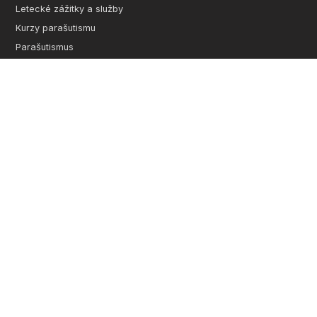
Letecké zážitky a služby
Kurzy parašutismu
Parašutismus
O nás
Kontakt
FAQ
Skydiving
©
2026 JUMP-TANDEM s.r.o. | Všechna práva vyhrazena
Ochrana osobních údajů