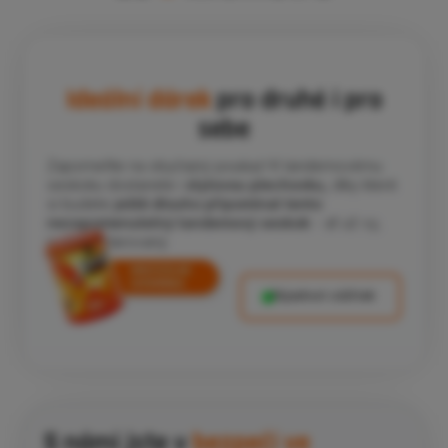
Ideální dárek
pro druhé i pro
sebe
Zapomeňte na obyčejný poukaz! K tandemovému
seskoku dostanete i
stylovou plechovku,
díky které
si budete
ještě dlouho připomínat tento
nezapomenutelný tandemový seskok
- ať už vy,
nebo obdarovaný.
Objednat zážitek
S námi jste v
bezpečí ve