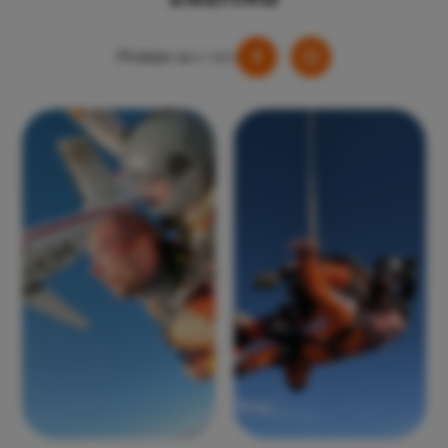
Přidejte
se
k nám