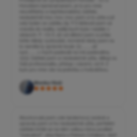
Honzíkem kameramanem, je to pro mne
neuvěřitelný a nepřekonatelný zážitek,
neskutečně moc moc moc jsem si to užila a již
celý týden ze zážitku žiji. !!! S těžkostí jsem se
vracela do reality, raději bych byla i nadále v
oblacích. !!! <3<3 Již od dětství jsem si přála
tohle někdy vyzkoušet, nicméně nikdy jsem na
to neměla ty správné koule :)))............až
nyní...........v mých padesáti na mé padesátiny.
:)))))) Zážitek jsem si neskutečně užila, děkuji za
Vaši profesionalitu, přístup i zázemí, od A-Z
bylo pro mne vše na jedničku s hvězdičkou.
Monika Hluší
Absolvovala jsem zde tandemový seskok a
opravdu jsem si ho neskutečně užila, perfektní
zážitek.Určitě se na něm velkou mírou podíleli
"instruktoři" Jirka Nytra s Petrem Crhákem, kteří