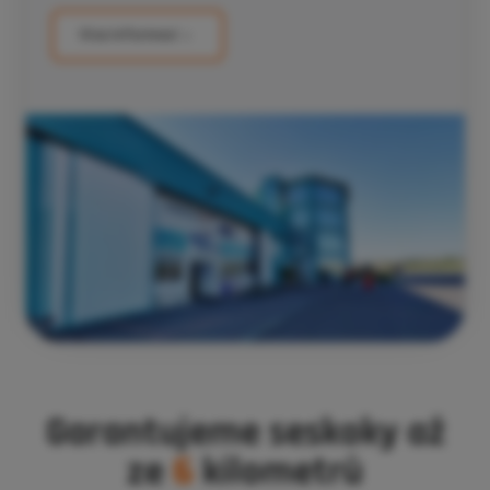
Více informací
Garantujeme seskoky až
ze
6
kilometrů