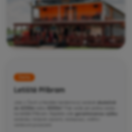
Čechy
Letiště Příbram
Jste z Čech a hledáte tandemový seskok
skutečně
ze 4200m
nebo
6000m
? Pak vede jen jedna cesta -
na letiště Příbram. Najdete zde
garantovanou výšku
seskoku i krásné zázemí, restauraci, vnitřní i
venkovní posezení.