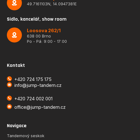
49.7161103N, 14.0947381E
Sídlo, kancelář, show room
Loosova 262/1
638 00 Brno
Po - Pá: 9:00 - 17:00
Kontakt
+420 724 175 175
info@jump-tandem.cz
+420 724 002 001
office@jump-tandem.cz
Navigace
Tandemový seskok