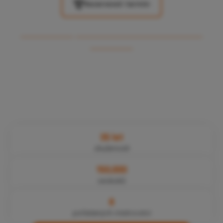
Rezervovat termín
PŘEČTĚTE SI, PROČ SI VYBRAT PRÁVĚ JUMP-
TANDEM...
35
let
zkušeností
150,000
seskoků
8
pořádaných mistrovství