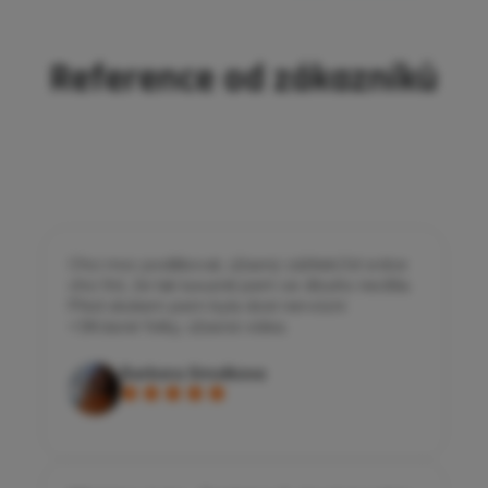
Reference od zákazníků
Chci moc poděkovat, úžasný zážitek.Od srdce
chci říct, že tak luxusně jsem se dlouho necítila.
Před skokem jsem byla dost nervózní
<3Krásné fotky, úžasná videa.
Barbora Smolkova