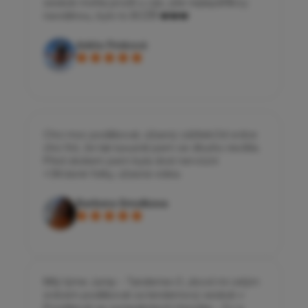
seskok mohla prožít u vás, jste nejlepší!!Brzy
naviděnou, bylo to BOŽÍÍÍ ❤️❤️❤️
Adéla Pimková
Chci moc poděkovat, úžasný zážitek.Od srdce
chci říct, že tak luxusně jsem se dlouho necítila.
Před skokem jsem byla dost nervózní
<3Krásné fotky, úžasná videa.
Barbora Smolkova
Milý týme Jump - Tandeme<3 ,dovol mi celým
srdcem poděkovat za tendemový seskok v
Prostějově se sympatických Honzíke - DJ a