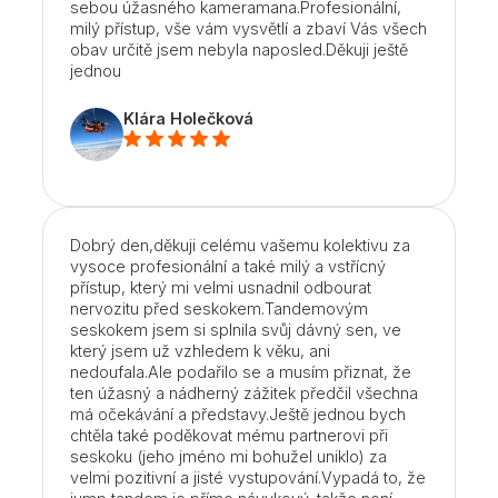
sebou úžasného kameramana.Profesionální,
milý přístup, vše vám vysvětlí a zbaví Vás všech
obav určitě jsem nebyla naposled.Děkuji ještě
jednou
Klára Holečková
Dobrý den,děkuji celému vašemu kolektivu za
vysoce profesionální a také milý a vstřícný
přístup, který mi velmi usnadnil odbourat
nervozitu před seskokem.Tandemovým
seskokem jsem si splnila svůj dávný sen, ve
který jsem už vzhledem k věku, ani
nedoufala.Ale podařilo se a musím přiznat, že
ten úžasný a nádherný zážitek předčil všechna
má očekávání a představy.Ještě jednou bych
chtěla také poděkovat mému partnerovi při
seskoku (jeho jméno mi bohužel uniklo) za
velmi pozitivní a jisté vystupování.Vypadá to, že