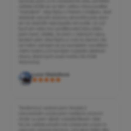
opravdu jsem si ho neskutečně užila, perfektní
zážitek.Určitě se na něm velkou mírou podíleli
"instruktoři" Jirka Nytra s Petrem Crhákem, kteří
dokázali vytvořit úžasnou atmosféru,kdy jsem
ani na okamžik nepropadla nervozitě, za což
bych jim ráda moc poděkovala.Celou dobu
jsem navíc věděla, že jsem v dobrých rukou,
tandem pilot Jirka Nytra si vzal na starost vše
od mého ustrojení až po kompletní vysvětlení
všeho kolem,což komplet rozptýlilo jakékoliv
obavy, které bych snad mohla mít.Určitě
doporučuji.
Lucie Všetečková
Tandemový seskok jsem dostala k
narozeninám a byla jsem nadšená od první
chvíle co jsem dárek rozbalila.Musím však
říct,že zážitek předčil mé očekávání a bylo to
naprosto úžasné,famózní, úchvatné.Velké díky