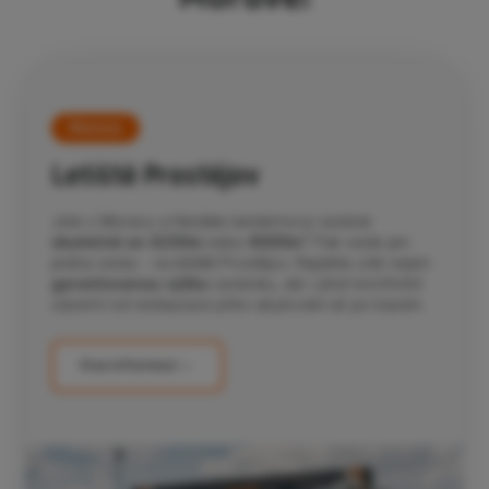
Morava
Letiště Prostějov
Jste z Moravy a hledáte tandemový seskok
skutečně ze 4200m
nebo
6000m
? Pak vede jen
jedna cesta - na letiště Prostějov. Najdete zde nejen
garantovanou výšku
seskoku, ale i plné komfortní
zázemí od restaurace přes ubytování až po bazén.
Více informací