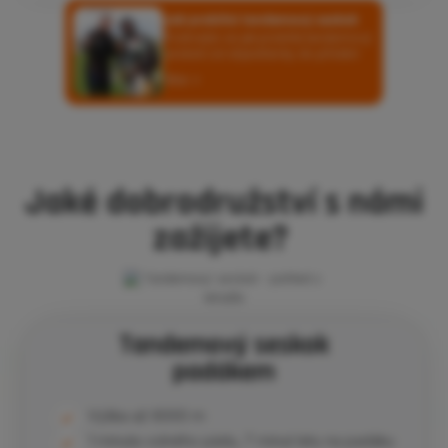
Jak probíhá tandemový seskok
Podívejte se jak probíhá tandemový
seskok od objednávky do přistání
Více
Jaké dobrodružství s námi
zažijete?
Tandemový seskok
padákem
Výška až 6000 m
1 minuta volného pádu, 7 minut letu na padáku