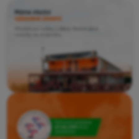
Máme vlastní
vybavené zázemí
Vhodné pro rodiny s dětmi, firemní akce,
rozlučky se svobodou...