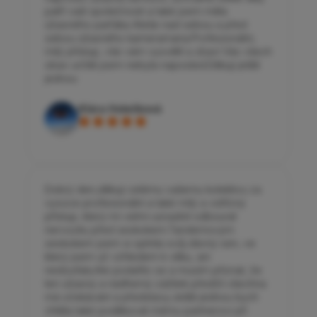
patří vaší společnosti a také jsem měla
úžasného parťáka Aleše nad sebou a před
sebou úžasného kameramana.Profesionální,
milý přístup, vše vám vysvětlí a zbaví Vás všech
obav určitě jsem nebyla naposled.Děkuji ještě
jednou
Klára Holečková
Dobrý den,děkuji celému vašemu kolektivu za
vysoce profesionální a také milý a vstřícný
přístup, který mi velmi usnadnil odbourat
nervozitu před seskokem.Tandemovým
seskokem jsem si splnila svůj dávný sen, ve
který jsem už vzhledem k věku, ani
nedoufala.Ale podařilo se a musím přiznat, že
ten úžasný a nádherný zážitek předčil všechna
má očekávání a představy.Ještě jednou bych
chtěla také poděkovat mému partnerovi při