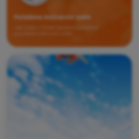
Pořádáme mistrovství světa
Jako jediní v České republice pořádáme
pravidelně mistrovství světa.