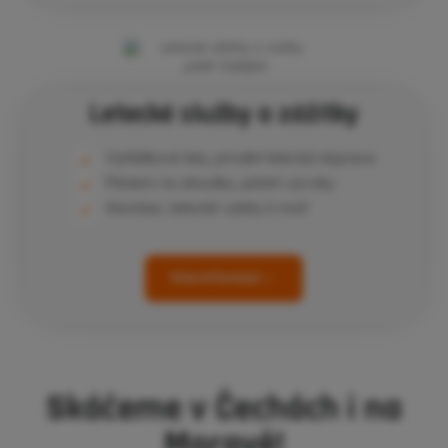
Letecké služby a zážitky
Vyhlídkové lety, privátní letecká doprava
Pilotem na zkoušku, pilotní výcviky
Aerotaxi, letecké výlety k moři
Více informací
Skáčeme v Čechách i na
Moravě!