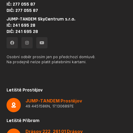
IČ: 277 055 87
DIČ: 277 055 87
JUMP-TANDEM SkyCentrum s.r.o.
IČ: 241 695 28
DIČ: 241 695 28
Osobní odběr prosím jen po předchozí domluvě.
Na prodejně nelze platit platebními kartami.
Letiště Prostějov
JUMP-TANDEM Prostějov
49.4451586N, 17.1306897E
Letiště Příbram
Drásov 222, 261 01 Drásov