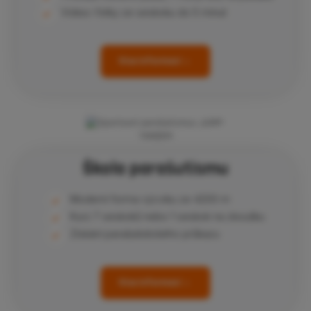
Videa i fotky ze seskoku do 5 minut
Více informací
Škola parašutismu
Moderní forma výcviku ze 4200 m
Kurz 7 seskoků nebo 1 seskok na zkoušku
Získání parašutistického průkazu
Více informací